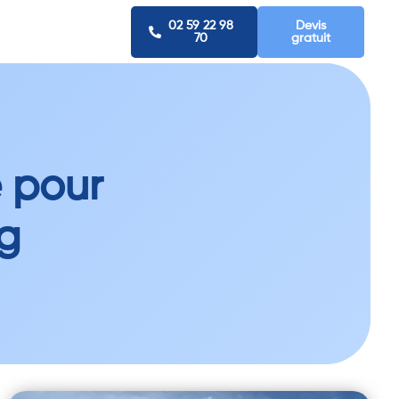
02 59 22 98
Devis
70
gratuit
e pour
g