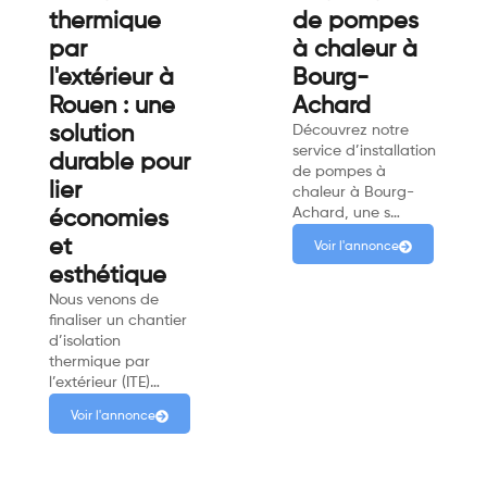
thermique
de pompes
par
à chaleur à
l'extérieur à
Bourg-
Rouen : une
Achard
solution
Découvrez notre
service d’installation
durable pour
de pompes à
lier
chaleur à Bourg-
Achard, une s…
économies
et
Voir l'annonce
esthétique
Nous venons de
finaliser un chantier
d’isolation
thermique par
l’extérieur (ITE)…
Voir l'annonce