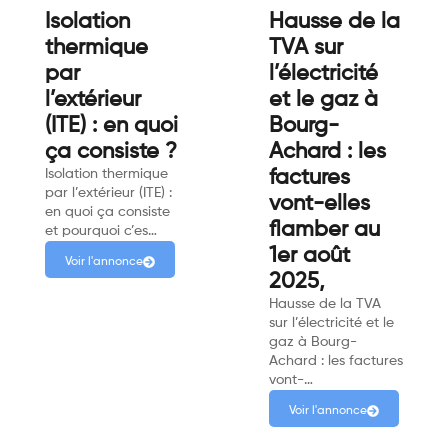
Isolation
Hausse de la
thermique
TVA sur
par
l’électricité
l’extérieur
et le gaz à
(ITE) : en quoi
Bourg-
ça consiste ?
Achard : les
Isolation thermique
factures
par l’extérieur (ITE) :
vont-elles
en quoi ça consiste
flamber au
et pourquoi c’es…
1er août
Voir l'annonce
2025,
Hausse de la TVA
sur l’électricité et le
gaz à Bourg-
Achard : les factures
vont-…
Voir l'annonce