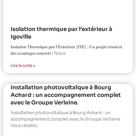
Isolation thermique par l’extérieur à
Igoville
𝐈𝐬𝐨𝐥𝐚𝐭𝐢𝐨𝐧 𝐓𝐡𝐞𝐫𝐦𝐢𝐪𝐮𝐞 𝐩𝐚𝐫 𝐥’𝐄𝐱𝐭𝐞́𝐫𝐢𝐞𝐮𝐫 (𝐈𝐓𝐄) : 𝐔𝐧 𝐩𝐫𝐨𝐣𝐞𝐭 𝐫𝐞́𝐮𝐬𝐬𝐢 𝐞𝐭
𝐝𝐞𝐬 𝐚𝐯𝐚𝐧𝐭𝐚𝐠𝐞𝐬 𝐜𝐨𝐧𝐜𝐫𝐞𝐭𝐬 ! Nous
Lire la suite »
Installation photovoltaïque à Bourg
Achard : un accompagnement complet
avec le Groupe Verlaine.
Installation photovoltaïque à Bourg Achard : un
accompagnement complet avec le Groupe Verlaine
Vous résidez