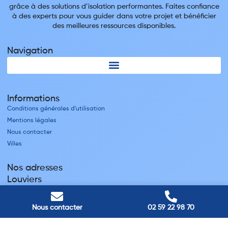
grâce à des solutions d’isolation performantes. Faites confiance
à des experts pour vous guider dans votre projet et bénéficier
des meilleures ressources disponibles.
Navigation
Informations
Conditions générales d'utilisation
Mentions légales
Nous contacter
Villes
Nos adresses
Louviers
45 avenue Winston Churchill, Louviers, France
Pont-Audemer
Nous contacter
02 59 22 98 70
9 Rue du Président Georges Pompidou, Pont-Audemer, France
Rouen