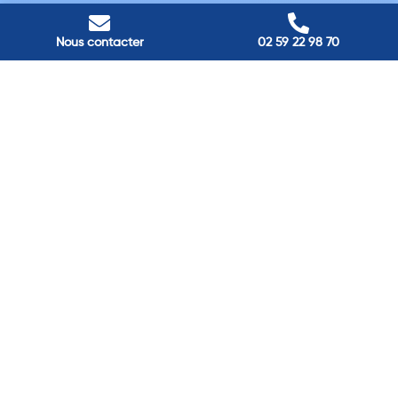
Nos adresses
Louviers
Nous contacter
02 59 22 98 70
45 avenue Winston Churchill, Louviers, France
Pont-Audemer
9 Rue du Président Georges Pompidou, Pont-Audemer, France
Rouen
40 rue St Sever, Rouen, France
Agence de
Pont-Audemer
06 99 87 70 91
Agence de
Louviers
06 13 13 08 52