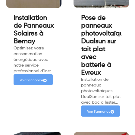
Installation
Pose de
de Panneaux
panneaux
Solaires à
photovoltaïque
Bernay
Dualsun sur
Optimisez votre
toit plat
consommation
avec
énergétique avec
batterie à
notre service
professionnel d’inst…
Evreux
Installation de
Voir l'annonce
panneaux
photovoltaïques
DualSun sur toit plat
avec bac à lester…
Voir l'annonce