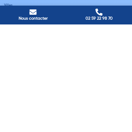
Villes
Nos adresses
Nous contacter
02 59 22 98 70
Louviers
45 avenue Winston Churchill, Louviers, France
Pont-Audemer
9 Rue du Président Georges Pompidou, Pont-Audemer, France
Rouen
40 rue St Sever, Rouen, France
Agence de
Pont-Audemer
06 99 87 70 91