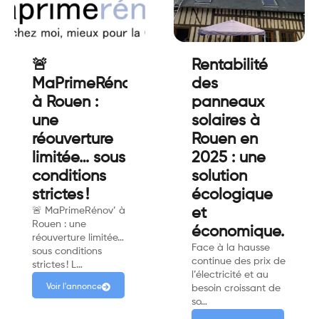
🚨
Rentabilité
MaPrimeRénov'
des
à Rouen :
panneaux
une
solaires à
réouverture
Rouen en
limitée… sous
2025 : une
conditions
solution
strictes !
écologique
🚨 MaPrimeRénov’ à
et
Rouen : une
économique.
réouverture limitée…
Face à la hausse
sous conditions
continue des prix de
strictes ! L…
l’électricité et au
Voir l'annonce
besoin croissant de
so…