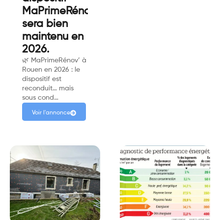
MaPrimeRénov’
sera bien
maintenu en
2026.
🌿 MaPrimeRénov’ à
Rouen en 2026 : le
dispositif est
reconduit… mais
sous cond…
Voir l'annonce