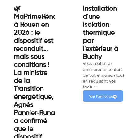
🌿
Installation
MaPrimeRénov’
d'une
à Rouen en
isolation
2026 : le
thermique
dispositif est
par
reconduit...
l'extérieur à
mais sous
Buchy
conditions !
Vous souhaitez
améliorer le confort
La ministre
de votre maison tout
de la
en réduisant vos
factur…
Transition
énergétique,
Voir l'annonce
Agnès
Pannier‑Runacher,
a confirmé
que le
dispositif