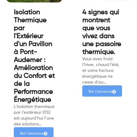
Isolation
4 signes qui
Thermique
montrent
par
que vous
l'Extérieur
vivez dans
d'un Pavillon
une passoire
à Pont-
thermique.
Audemer :
Vous avez froid
l’hiver, chaud l’été,
Amélioration
et votre facture
du Confort et
énergétique ne
cesse d’au…
de la
Performance
Voir l'annonce
Énergétique
L’isolation thermique
par l’extérieur (ITE)
est aujourd’hui l’une
des solutions…
Voir l'annonce