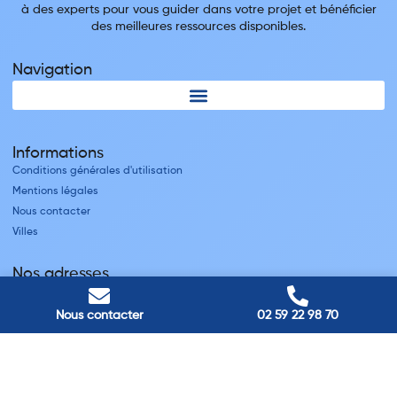
à des experts pour vous guider dans votre projet et bénéficier
des meilleures ressources disponibles.
Navigation
Informations
Conditions générales d'utilisation
Mentions légales
Nous contacter
Villes
Nos adresses
Louviers
45 avenue Winston Churchill, Louviers, France
Nous contacter
02 59 22 98 70
Pont-Audemer
9 Rue du Président Georges Pompidou, Pont-Audemer, France
Rouen
40 rue St Sever, Rouen, France