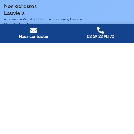
Nos adresses
Louviers
45 avenue Winston Churchill, Louviers, France
Pont-Audemer
9 Rue du Président Georges Pompidou, Pont-Audemer, France
Rouen
Nous contacter
02 59 22 98 70
40 rue St Sever, Rouen, France
Agence de
Pont-Audemer
06 99 87 70 91
Agence de
Louviers
06 13 13 08 52