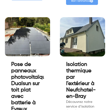
Voir l'annonce
Pose de
Isolation
panneaux
thermique
photovoltaïque
par
Dualsun sur
l'extérieur à
toit plat
Neufchatel-
avec
en-Bray
batterie à
Découvrez notre
service d’isolation
Evreux