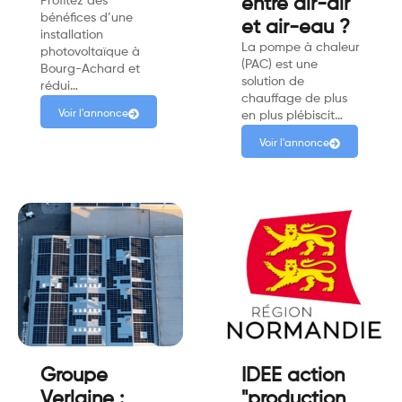
Profitez des
entre air-air
bénéfices d’une
et air-eau ?
installation
La pompe à chaleur
photovoltaïque à
(PAC) est une
Bourg-Achard et
solution de
rédui…
chauffage de plus
Voir l'annonce
en plus plébiscit…
Voir l'annonce
Groupe
IDEE action
Verlaine :
"production