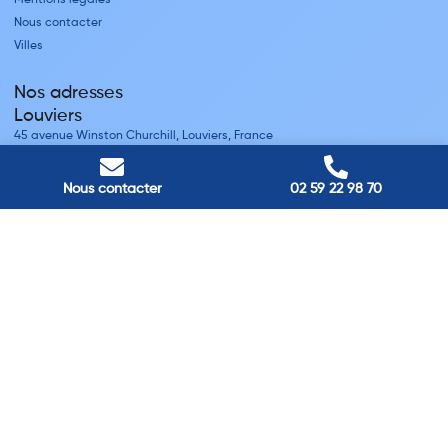
Nous contacter
Villes
Nos adresses
Louviers
45 avenue Winston Churchill, Louviers, France
Pont-Audemer
9 Rue du Président Georges Pompidou, Pont-Audemer, France
Nous contacter
02 59 22 98 70
Rouen
40 rue St Sever, Rouen, France
Agence de
Pont-Audemer
06 99 87 70 91