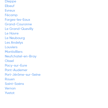
Dieppe
Elbeuf
Evreux
Fécamp
Forges-les-Eaux
Grand-Couronne
Le Grand-Quevilly
Le Havre
Le Neubourg
Les Andelys
Louviers
Montivilliers
Neufchatel-en-Bray
Oissel
Pacy-sur-Eure
Pont-Audemer
Port-Jérôme-sur-Seine
Rouen
Saint-Saëns
Vernon
Yvetot