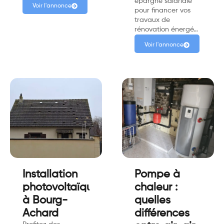
épargne salariale
Voir l'annonce
pour financer vos
travaux de
rénovation énergé…
Voir l'annonce
Installation
Pompe à
photovoltaïque
chaleur :
à Bourg-
quelles
Achard
différences