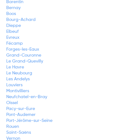
Barentin
Bernay
Boos
Bourg-Achard
Dieppe
Elbeuf
Evreux
Fécamp
Forges-les-Eaux
Grand-Couronne
Le Grand-Quevilly
Le Havre
Le Neubourg
Les Andelys
Louviers
Montivilliers
Neufchatel-en-Bray
Oissel
Pacy-sur-Eure
Pont-Audemer
Port-Jérôme-sur-Seine
Rouen
Saint-Saëns
Vernon