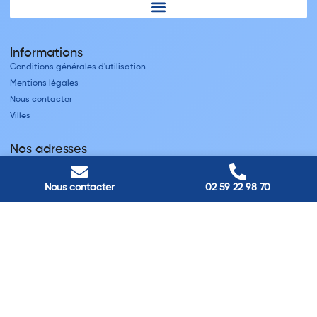
Informations
Conditions générales d'utilisation
Mentions légales
Nous contacter
Villes
Nos adresses
Louviers
45 avenue Winston Churchill, Louviers, France
Nous contacter
02 59 22 98 70
Pont-Audemer
9 Rue du Président Georges Pompidou, Pont-Audemer, France
Rouen
40 rue St Sever, Rouen, France
Agence de
Pont-Audemer