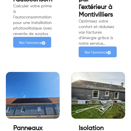
Calculer votre prime
l'extérieur à
à
Montivilliers
l’autoconsommation
Optimisez votre
pour une installation
confort et réduisez
photovoltaïque avec
vos factures
revente de surplus
d’énergie grâce à
Voir l'annonce
notre service…
Voir l'annonce
Panneaux
Isolation