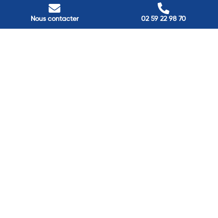
Nos adresses
Louviers
Nous contacter
02 59 22 98 70
45 avenue Winston Churchill, Louviers, France
Pont-Audemer
9 Rue du Président Georges Pompidou, Pont-Audemer, France
Rouen
40 rue St Sever, Rouen, France
Agence de
Pont-Audemer
06 99 87 70 91
Agence de
Louviers
06 13 13 08 52