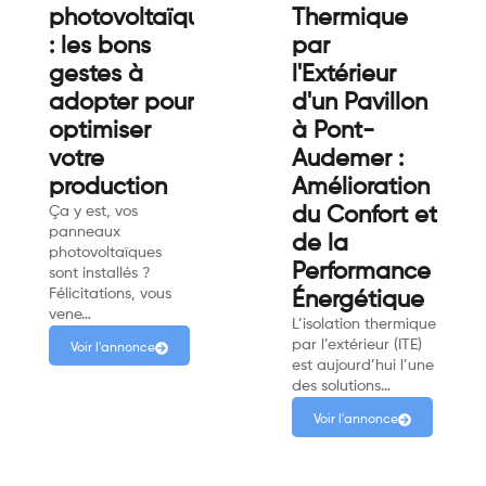
photovoltaïques
Thermique
: les bons
par
gestes à
l'Extérieur
adopter pour
d'un Pavillon
optimiser
à Pont-
votre
Audemer :
production
Amélioration
Ça y est, vos
du Confort et
panneaux
de la
photovoltaïques
Performance
sont installés ?
Félicitations, vous
Énergétique
vene…
L’isolation thermique
par l’extérieur (ITE)
Voir l'annonce
est aujourd’hui l’une
des solutions…
Voir l'annonce