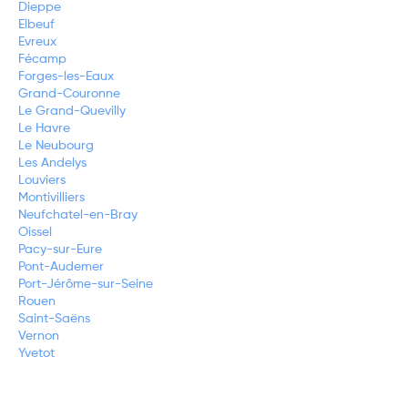
Dieppe
Elbeuf
Evreux
Fécamp
Forges-les-Eaux
Grand-Couronne
Le Grand-Quevilly
Le Havre
Le Neubourg
Les Andelys
Louviers
Montivilliers
Neufchatel-en-Bray
Oissel
Pacy-sur-Eure
Pont-Audemer
Port-Jérôme-sur-Seine
Rouen
Saint-Saëns
Vernon
Yvetot