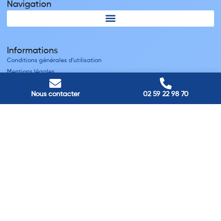
Navigation
Informations
Conditions générales d'utilisation
Mentions légales
Nous contacter
Nous contacter
02 59 22 98 70
Villes
Nos adresses
Louviers
45 avenue Winston Churchill, Louviers, France
Pont-Audemer
9 Rue du Président Georges Pompidou, Pont-Audemer, France
Rouen
40 rue St Sever, Rouen, France