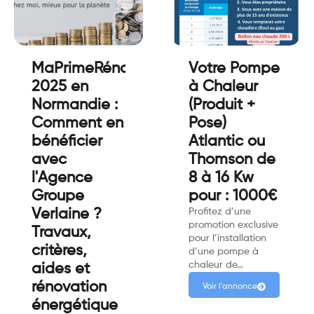
MaPrimeRénov’
Votre Pompe
2025 en
à Chaleur
Normandie :
(Produit +
Comment en
Pose)
bénéficier
Atlantic ou
avec
Thomson de
l'Agence
8 à 16 Kw
Groupe
pour : 1000€
Verlaine ?
Profitez d’une
promotion exclusive
Travaux,
pour l’installation
critères,
d’une pompe à
chaleur de…
aides et
rénovation
Voir l'annonce
énergétique