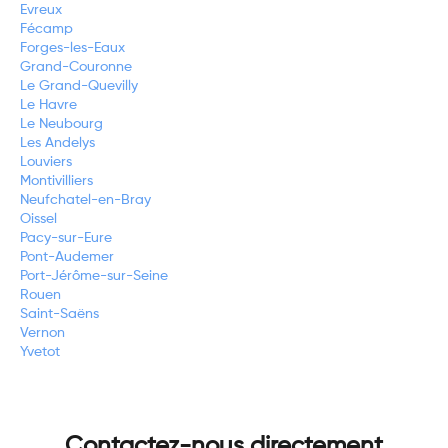
Evreux
Fécamp
Forges-les-Eaux
Grand-Couronne
Le Grand-Quevilly
Le Havre
Le Neubourg
Les Andelys
Louviers
Montivilliers
Neufchatel-en-Bray
Oissel
Pacy-sur-Eure
Pont-Audemer
Port-Jérôme-sur-Seine
Rouen
Saint-Saëns
Vernon
Yvetot
Contactez-nous directement