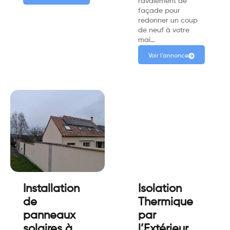
ravalement de
façade pour
redonner un coup
de neuf à votre
mai…
Voir l'annonce
Installation
Isolation
de
Thermique
panneaux
par
solaires à
l’Extérieur