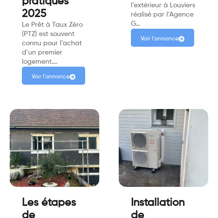
pratiques
l’extérieur à Louviers
2025
réalisé par l’Agence
G…
Le Prêt à Taux Zéro
(PTZ) est souvent
Voir l'annonce
connu pour l’achat
d’un premier
logement….
Voir l'annonce
Les étapes
Installation
de
de