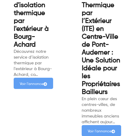
d'isolation
Thermique
thermique
par
par
l’Extérieur
l'extérieur à
(ITE) en
Bourg-
Centre-Ville
Achard
de Pont-
Découvrez notre
Audemer :
service d’isolation
Une Solution
thermique par
Idéale pour
l’extérieur à Bourg-
Achard, co…
les
Propriétaires
Voir l'annonce
Bailleurs
En plein cœur des
centres-villes, de
nombreux
immeubles anciens
affichent aujour…
Voir l'annonce