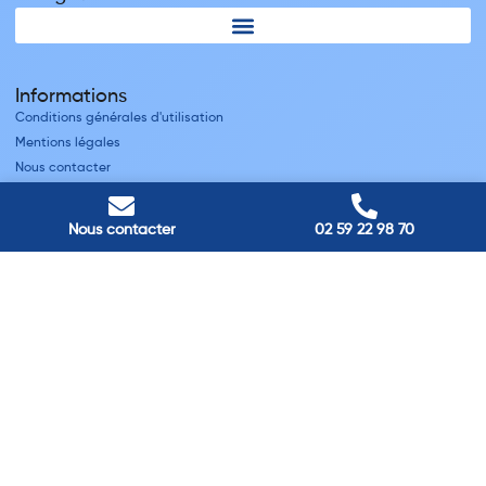
Informations
Conditions générales d'utilisation
Mentions légales
Nous contacter
Villes
Nous contacter
02 59 22 98 70
Nos adresses
Louviers
45 avenue Winston Churchill, Louviers, France
Pont-Audemer
9 Rue du Président Georges Pompidou, Pont-Audemer, France
Rouen
40 rue St Sever, Rouen, France
Agence de
Pont-Audemer