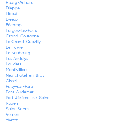
Bourg-Achard
Dieppe
Elbeuf
Evreux
Fécamp
Forges-les-Eaux
Grand-Couronne
Le Grand-Quevilly
Le Havre
Le Neubourg
Les Andelys
Louviers
Montivilliers
Neufchatel-en-Bray
Oissel
Pacy-sur-Eure
Pont-Audemer
Port-Jérôme-sur-Seine
Rouen
Saint-Saëns
Vernon
Yvetot