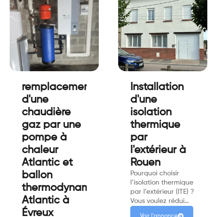
remplacement
Installation
d'une
d'une
chaudière
isolation
gaz par une
thermique
pompe à
par
chaleur
l'extérieur à
Atlantic et
Rouen
ballon
Pourquoi choisir
l’isolation thermique
thermodynamique
par l’extérieur (ITE) ?
Atlantic à
Vous voulez rédui…
Évreux
Voir l'annonce