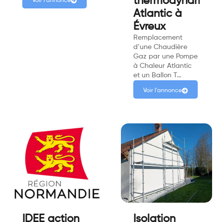
thermodynamiqu
Voir l'annonce
Atlantic à
Évreux
Remplacement
d’une Chaudière
Gaz par une Pompe
à Chaleur Atlantic
et un Ballon T…
Voir l'annonce
IDEE action
Isolation