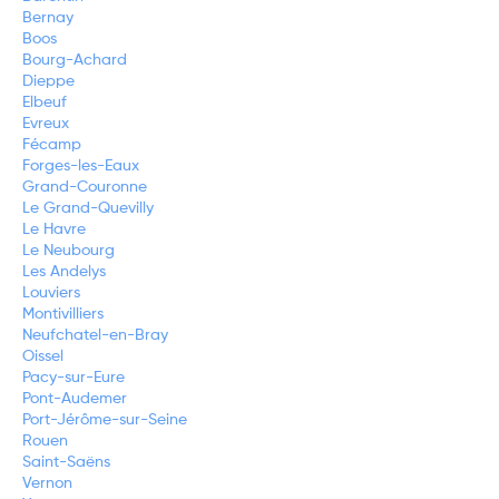
Bernay
Boos
Bourg-Achard
Dieppe
Elbeuf
Evreux
Fécamp
Forges-les-Eaux
Grand-Couronne
Le Grand-Quevilly
Le Havre
Le Neubourg
Les Andelys
Louviers
Montivilliers
Neufchatel-en-Bray
Oissel
Pacy-sur-Eure
Pont-Audemer
Port-Jérôme-sur-Seine
Rouen
Saint-Saëns
Vernon