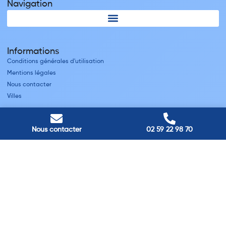
Navigation
Informations
Conditions générales d'utilisation
Mentions légales
Nous contacter
Villes
Nos adresses
Nous contacter
02 59 22 98 70
Louviers
45 avenue Winston Churchill, Louviers, France
Pont-Audemer
9 Rue du Président Georges Pompidou, Pont-Audemer, France
Rouen
40 rue St Sever, Rouen, France