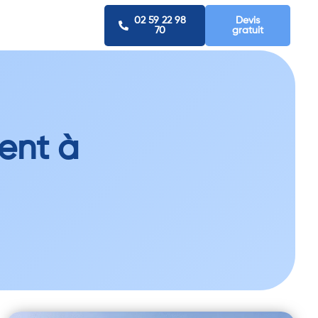
02 59 22 98
Devis
70
gratuit
ent à