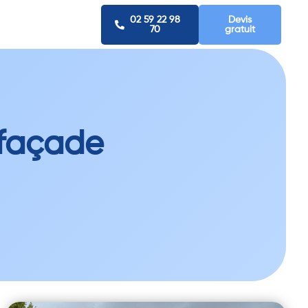
02 59 22 98
Devis
70
gratuit
 façade