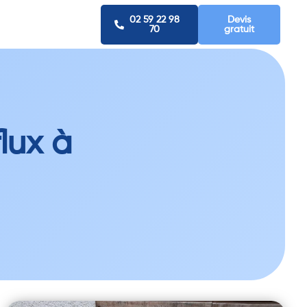
02 59 22 98
Devis
70
gratuit
lux à