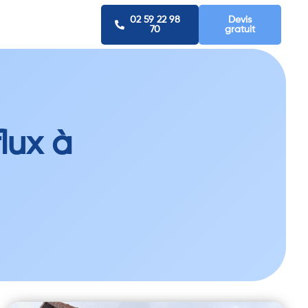
02 59 22 98
Devis
70
gratuit
lux à