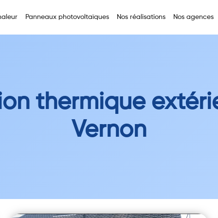
aleur
Panneaux photovoltaïques
Nos réalisations
Nos agences
tion thermique extéri
Vernon