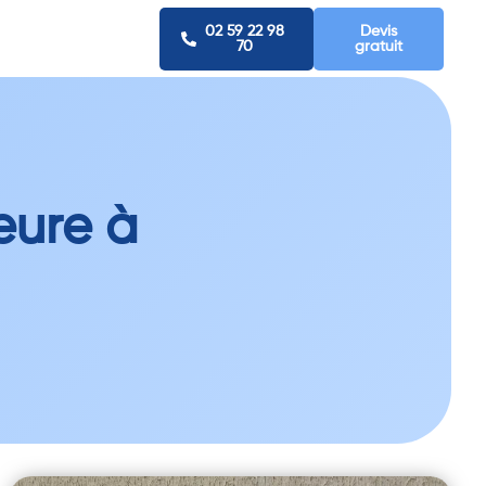
02 59 22 98
Devis
70
gratuit
eure à