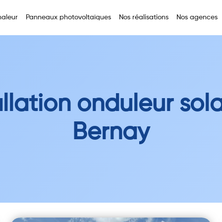
aleur
Panneaux photovoltaïques
Nos réalisations
Nos agences
allation onduleur sola
Bernay