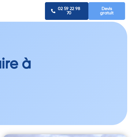
02 59 22 98
Devis
70
gratuit
ire à