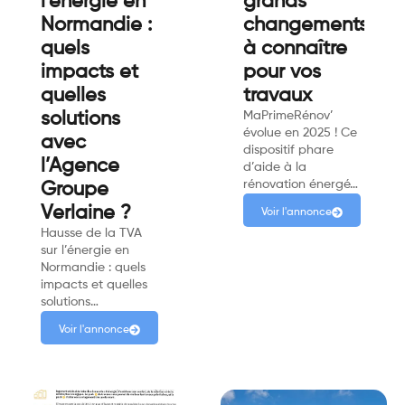
l’énergie en
grands
Normandie :
changements
quels
à connaître
impacts et
pour vos
quelles
travaux
solutions
MaPrimeRénov’
évolue en 2025 ! Ce
avec
dispositif phare
l’Agence
d’aide à la
rénovation énergé…
Groupe
Verlaine ?
Voir l'annonce
Hausse de la TVA
sur l’énergie en
Normandie : quels
impacts et quelles
solutions…
Voir l'annonce