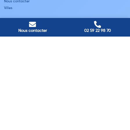
Nous contacter
Villes
Nos adresses
Louviers
Nous contacter
02 59 22 98 70
45 avenue Winston Churchill, Louviers, France
Pont-Audemer
9 Rue du Président Georges Pompidou, Pont-Audemer, France
Rouen
40 rue St Sever, Rouen, France
Agence de
Pont-Audemer
06 99 87 70 91