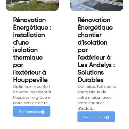
Rénovation
Rénovation
Énergétique :
Énergétique
installation
chantier
d'une
d'isolation
isolation
par
thermique
l'extérieur à
par
Les Andelys :
l'extérieur à
Solutions
Houppeville
Durables
Optimisez le confort
Optimisez l’efficacité
de votre logement à
énergétique de
Houppeville grâce à
votre maison avec
notre service de ré…
notre chantier
d’isolati…
Voir l'annonce
Voir l'annonce