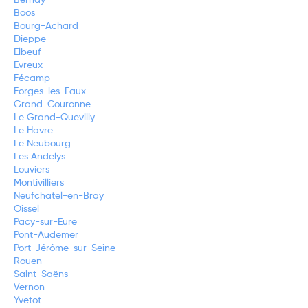
Bernay
Boos
Bourg-Achard
Dieppe
Elbeuf
Evreux
Fécamp
Forges-les-Eaux
Grand-Couronne
Le Grand-Quevilly
Le Havre
Le Neubourg
Les Andelys
Louviers
Montivilliers
Neufchatel-en-Bray
Oissel
Pacy-sur-Eure
Pont-Audemer
Port-Jérôme-sur-Seine
Rouen
Saint-Saëns
Vernon
Yvetot