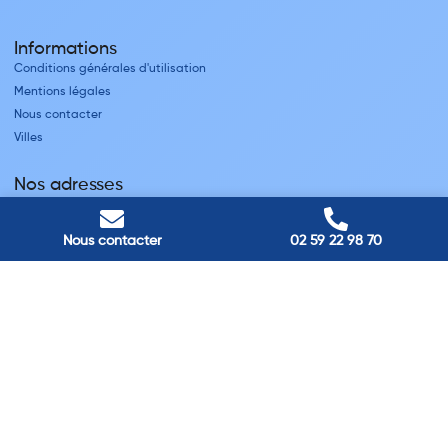
Informations
Conditions générales d'utilisation
Mentions légales
Nous contacter
Villes
Nos adresses
Louviers
45 avenue Winston Churchill, Louviers, France
Nous contacter
02 59 22 98 70
Pont-Audemer
9 Rue du Président Georges Pompidou, Pont-Audemer, France
Rouen
40 rue St Sever, Rouen, France
Agence de
Pont-Audemer
06 99 87 70 91