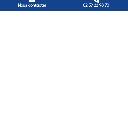
Nos adresses
Nous contacter
02 59 22 98 70
Louviers
45 avenue Winston Churchill, Louviers, France
Pont-Audemer
9 Rue du Président Georges Pompidou, Pont-Audemer, France
Rouen
40 rue St Sever, Rouen, France
Agence de
Pont-Audemer
06 99 87 70 91
Agence de
Louviers
06 13 13 08 52