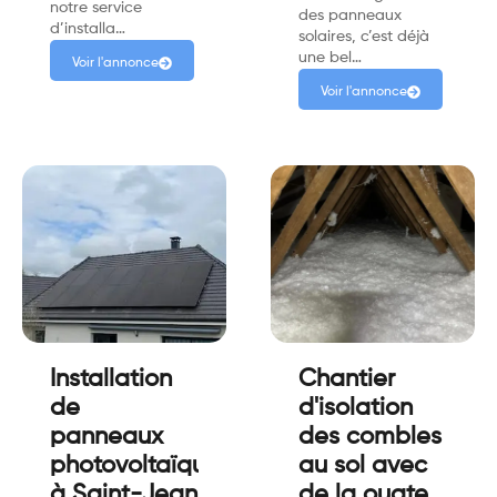
notre service
des panneaux
d’installa…
solaires, c’est déjà
une bel…
Voir l'annonce
Voir l'annonce
Installation
Chantier
de
d'isolation
panneaux
des combles
photovoltaïques
au sol avec
à Saint-Jean
de la ouate