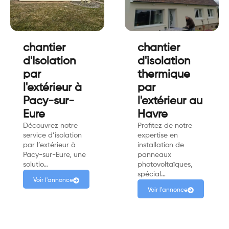
chantier
chantier
d'Isolation
d'isolation
par
thermique
l'extérieur à
par
Pacy-sur-
l'extérieur au
Eure
Havre
Découvrez notre
Profitez de notre
service d’isolation
expertise en
par l’extérieur à
installation de
Pacy-sur-Eure, une
panneaux
solutio…
photovoltaïques,
spécial…
Voir l'annonce
Voir l'annonce