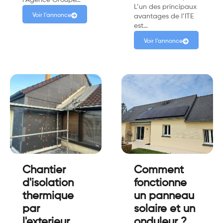
l’Agence Groupe…
L’un des principaux
Voir l'annonce
avantages de l’ITE
est…
Voir l'annonce
Chantier
Comment
d'isolation
fonctionne
thermique
un panneau
par
solaire et un
l'exterieur
onduleur ?