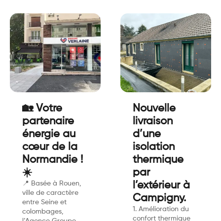
🏡 Votre
Nouvelle
partenaire
livraison
énergie au
d’une
cœur de la
isolation
Normandie !
thermique
☀️
par
📍 Basée à Rouen,
l’extérieur à
ville de caractère
Campigny.
entre Seine et
1. Amélioration du
colombages,
confort thermique