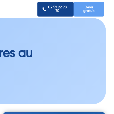
02 59 22 98
Devis
70
gratuit
res au