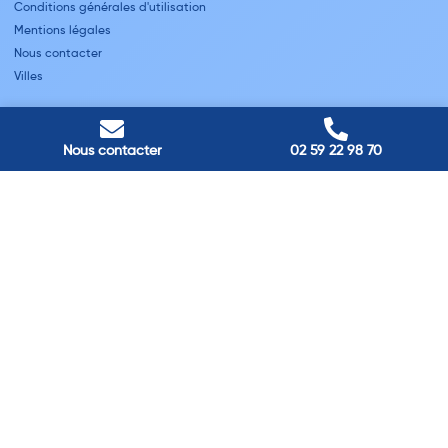
Conditions générales d'utilisation
Mentions légales
Nous contacter
Villes
Nos adresses
Louviers
Nous contacter
02 59 22 98 70
45 avenue Winston Churchill, Louviers, France
Pont-Audemer
9 Rue du Président Georges Pompidou, Pont-Audemer, France
Rouen
40 rue St Sever, Rouen, France
Agence de
Pont-Audemer
06 99 87 70 91