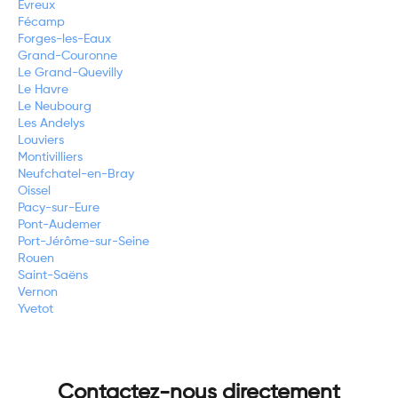
Evreux
Fécamp
Forges-les-Eaux
Grand-Couronne
Le Grand-Quevilly
Le Havre
Le Neubourg
Les Andelys
Louviers
Montivilliers
Neufchatel-en-Bray
Oissel
Pacy-sur-Eure
Pont-Audemer
Port-Jérôme-sur-Seine
Rouen
Saint-Saëns
Vernon
Yvetot
Contactez-nous directement