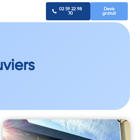
02 59 22 98
Devis
70
gratuit
viers