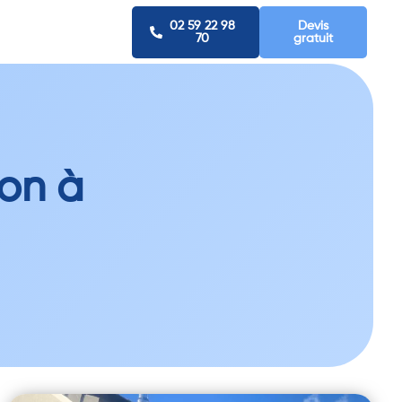
02 59 22 98
Devis
70
gratuit
on à