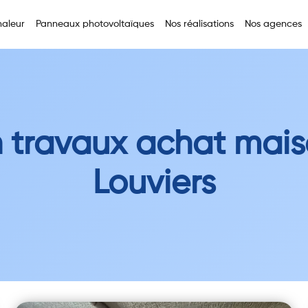
aleur
Panneaux photovoltaïques
Nos réalisations
Nos agences
n travaux achat mais
Louviers