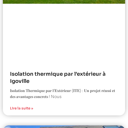
Isolation thermique par l’extérieur à
Igoville
𝐈𝐬𝐨𝐥𝐚𝐭𝐢𝐨𝐧 𝐓𝐡𝐞𝐫𝐦𝐢𝐪𝐮𝐞 𝐩𝐚𝐫 𝐥’𝐄𝐱𝐭𝐞́𝐫𝐢𝐞𝐮𝐫 (𝐈𝐓𝐄) : 𝐔𝐧 𝐩𝐫𝐨𝐣𝐞𝐭 𝐫𝐞́𝐮𝐬𝐬𝐢 𝐞𝐭
𝐝𝐞𝐬 𝐚𝐯𝐚𝐧𝐭𝐚𝐠𝐞𝐬 𝐜𝐨𝐧𝐜𝐫𝐞𝐭𝐬 ! Nous
Lire la suite »