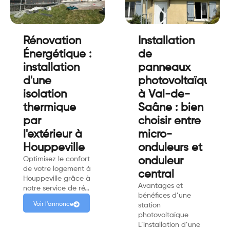
Rénovation
Installation
Énergétique :
de
installation
panneaux
d'une
photovoltaïques
isolation
à Val-de-
thermique
Saâne : bien
par
choisir entre
l'extérieur à
micro-
Houppeville
onduleurs et
Optimisez le confort
onduleur
de votre logement à
central
Houppeville grâce à
Avantages et
notre service de ré…
bénéfices d’une
Voir l'annonce
station
photovoltaïque
L’installation d’une