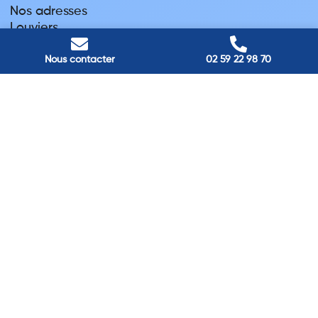
Nos adresses
Louviers
45 avenue Winston Churchill, Louviers, France
Pont-Audemer
Nous contacter
02 59 22 98 70
9 Rue du Président Georges Pompidou, Pont-Audemer, France
Rouen
40 rue St Sever, Rouen, France
Agence de
Pont-Audemer
06 99 87 70 91
Agence de
Louviers
06 13 13 08 52