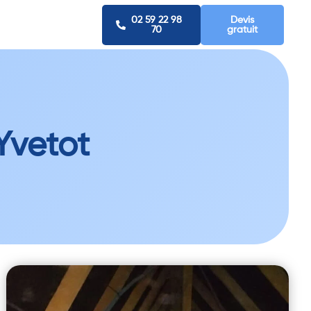
02 59 22 98
Devis
70
gratuit
Yvetot