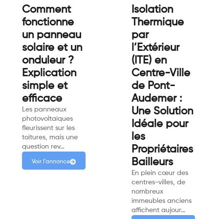
Comment
Isolation
fonctionne
Thermique
un panneau
par
solaire et un
l’Extérieur
onduleur ?
(ITE) en
Explication
Centre-Ville
simple et
de Pont-
efficace
Audemer :
Les panneaux
Une Solution
photovoltaïques
Idéale pour
fleurissent sur les
les
toitures, mais une
question rev…
Propriétaires
Bailleurs
Voir l'annonce
En plein cœur des
centres-villes, de
nombreux
immeubles anciens
affichent aujour…