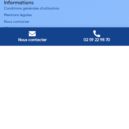
Informations
Conditions générales d'utilisation
Mentions légales
Nous contacter
Villes
Nous contacter
02 59 22 98 70
Nos adresses
Louviers
45 avenue Winston Churchill, Louviers, France
Pont-Audemer
9 Rue du Président Georges Pompidou, Pont-Audemer, France
Rouen
40 rue St Sever, Rouen, France
Agence de
Pont-Audemer
06 99 87 70 91