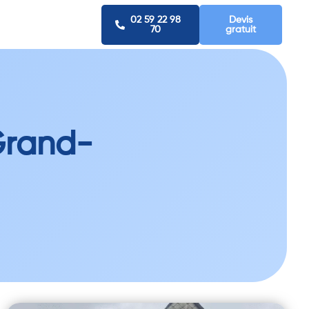
02 59 22 98
Devis
70
gratuit
Grand-