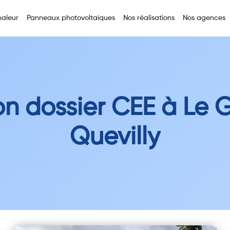
aleur
Panneaux photovoltaïques
Nos réalisations
Nos agences
on dossier CEE à Le 
Quevilly