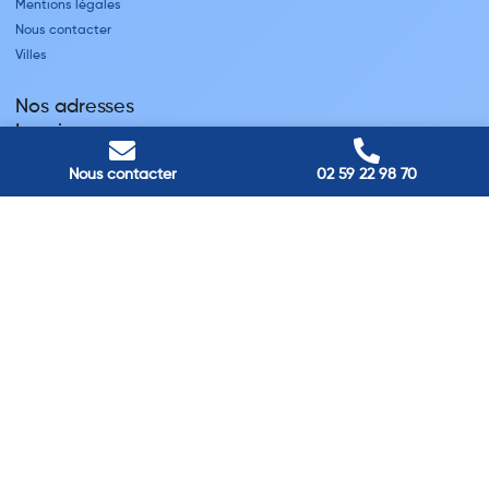
Mentions légales
Nous contacter
Villes
Nos adresses
Louviers
45 avenue Winston Churchill, Louviers, France
Pont-Audemer
Nous contacter
02 59 22 98 70
9 Rue du Président Georges Pompidou, Pont-Audemer, France
Rouen
40 rue St Sever, Rouen, France
Agence de
Pont-Audemer
06 99 87 70 91