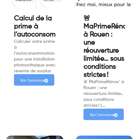
Calcul de la
🚨
prime à
MaPrimeRénov'
l’autoconsommation
à Rouen :
Calculer votre prime
une
à
réouverture
l’autoconsommation
limitée… sous
pour une installation
photovoltaïque avec
conditions
revente de surplus
strictes !
Voir l'annonce
🚨 MaPrimeRénov’ à
Rouen : une
réouverture limitée…
sous conditions
strictes ! L…
Voir l'annonce