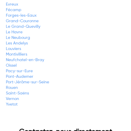
Evreux
Fécamp
Forges-les-Eaux
Grand-Couronne
Le Grand-Quevilly
Le Havre
Le Neubourg
Les Andelys
Louviers
Montivilliers
Neufchatel-en-Bray
Oissel
Pacy-sur-Eure
Pont-Audemer
Port-Jérôme-sur-Seine
Rouen
Saint-Saëns
Vernon
Yvetot