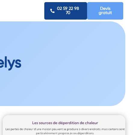
02 59 22 98
Devis
70
gratuit
elys