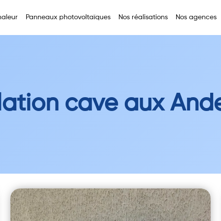
aleur
Panneaux photovoltaïques
Nos réalisations
Nos agences
lation cave aux And