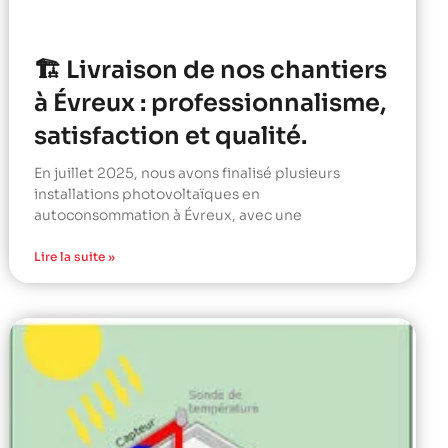
🏗️ Livraison de nos chantiers
à Évreux : professionnalisme,
satisfaction et qualité.
En juillet 2025, nous avons finalisé plusieurs
installations photovoltaïques en
autoconsommation à Évreux, avec une
Lire la suite »