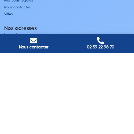
Mentions légales
Nous contacter
Villes
Nos adresses
Louviers
45 avenue Winston Churchill, Louviers, France
Pont-Audemer
Nous contacter
02 59 22 98 70
9 Rue du Président Georges Pompidou, Pont-Audemer, France
Rouen
40 rue St Sever, Rouen, France
Agence de
Pont-Audemer
06 99 87 70 91