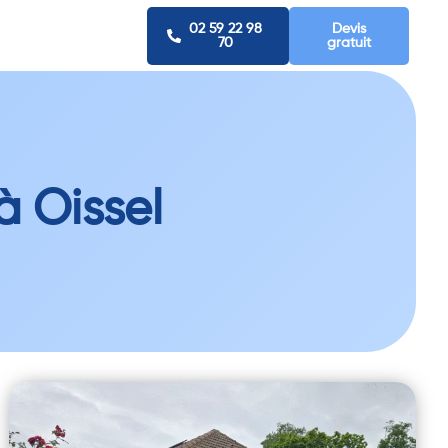
02 59 22 98
Devis
70
gratuit
à Oissel