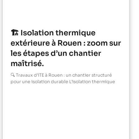
🏗️ Isolation thermique
extérieure à Rouen : zoom sur
les étapes d’un chantier
maîtrisé.
🔍 Travaux d’ITE à Rouen : un chantier structuré
pour une isolation durable L’isolation thermique