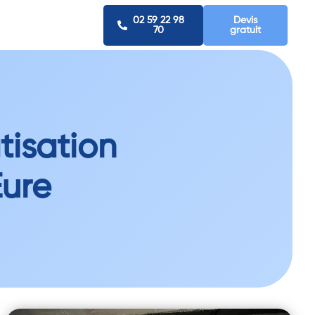
02 59 22 98
Devis
70
gratuit
tisation
Eure