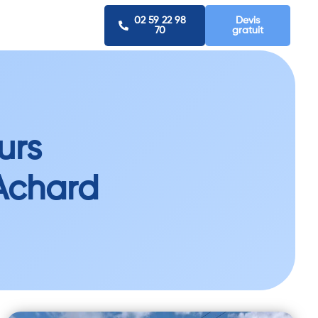
02 59 22 98
Devis
70
gratuit
urs
Achard