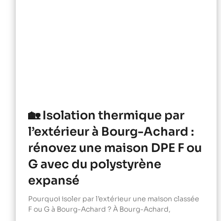
🏡 Isolation thermique par
l’extérieur à Bourg-Achard :
rénovez une maison DPE F ou
G avec du polystyrène
expansé
Pourquoi isoler par l’extérieur une maison classée
F ou G à Bourg-Achard ? À Bourg-Achard,