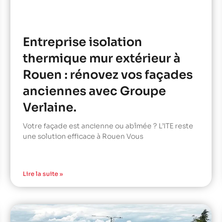
Entreprise isolation
thermique mur extérieur à
Rouen : rénovez vos façades
anciennes avec Groupe
Verlaine.
Votre façade est ancienne ou abîmée ? L’ITE reste
une solution efficace à Rouen Vous
Lire la suite »