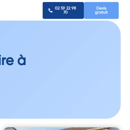
02 59 22 98
Devis
70
gratuit
re à