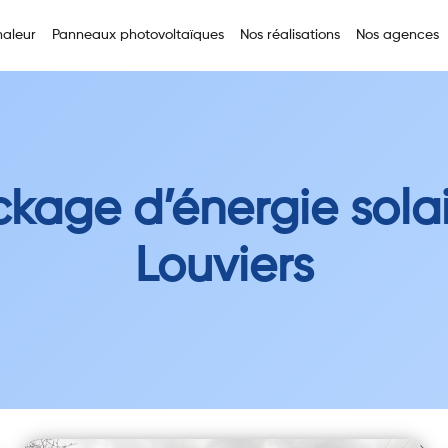
aleur
Panneaux photovoltaïques
Nos réalisations
Nos agences
ckage d’énergie solai
Louviers