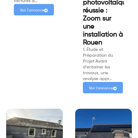
factures d…
photovoltaïques
réussie :
Voir l'annonce
Zoom sur
une
installation à
Rouen
1. Étude et
Préparation du
Projet Avant
d’entamer les
travaux, une
analyse appr…
Voir l'annonce