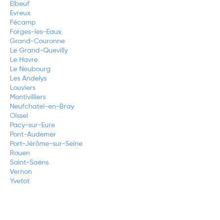
Elbeuf
Evreux
Fécamp
Forges-les-Eaux
Grand-Couronne
Le Grand-Quevilly
Le Havre
Le Neubourg
Les Andelys
Louviers
Montivilliers
Neufchatel-en-Bray
Oissel
Pacy-sur-Eure
Pont-Audemer
Port-Jérôme-sur-Seine
Rouen
Saint-Saëns
Vernon
Yvetot