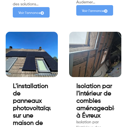
Audemer…
des solutions…
Voir l'annonce
Voir l'annonce
L'installation
Isolation par
de
l'intérieur de
panneaux
combles
photovoltaïques
aménageables
sur une
à Évreux
maison de
Isolation par