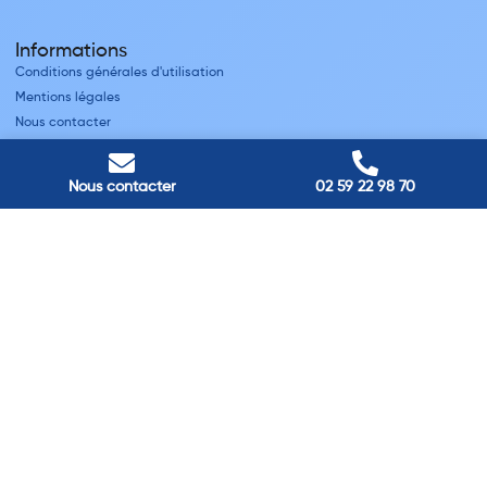
Informations
Conditions générales d'utilisation
Mentions légales
Nous contacter
Villes
Nous contacter
02 59 22 98 70
Nos adresses
Louviers
45 avenue Winston Churchill, Louviers, France
Pont-Audemer
9 Rue du Président Georges Pompidou, Pont-Audemer, France
Rouen
40 rue St Sever, Rouen, France
Agence de
Pont-Audemer
06 99 87 70 91